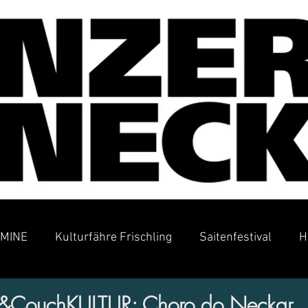
MINE
Kulturfähre Frischling
Saitenfestival
H
&CouchKULTUR: Choro do Neckar