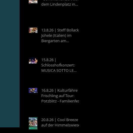
dem Lindenplatz in
Eberbach
13.8.26 | Steff Bollack &
Johele (Italien) im
Biergarten am
Campingplatz
Neckargemünd
15.8.26 |
Schlosshofkonzert:
MUSICA SOTTO LE
STELLE - Raffaele &
Band
16.8.26 | Kulturfähre
Frischling auf Tour:
Potzblitz - Familienfest
an der Neckarfrische in
Neckargemünd
20.8.26 | Cool Breeze
auf der Himmelswiese