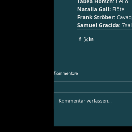
Tabea Hörsch
: Cello
Natalia Gall: 
Flöte
Frank Ströber
: Cava
Samuel Gracida
: 7sa
Kommentare
Kommentar verfassen...