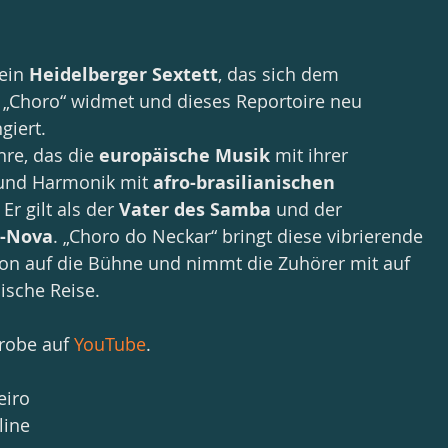
ein 
Heidelberger Sextett
, das sich dem 
 „Choro“ widmet und dieses Reportoire neu 
giert. 
nre, das die 
europäische Musik
 mit ihrer 
 und Harmonik mit 
afro-brasilianischen 
Er gilt als der 
Vater des Samba
 und der 
a-Nova
. „Choro do Neckar“ bringt diese vibrierende 
ion auf die Bühne und nimmt die Zuhörer mit auf 
ische Reise.
robe auf 
YouTube
.
eiro
line