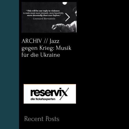
ARCHIV // Jazz
Archiv:
gegen Krieg: Musik
Bett&CouchKULTUR
für die Ukraine
Helena Paul & Jason
D. Wright
Recent Posts