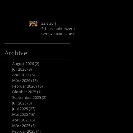
22.8.26 |
Schlosshofkonzert:
GYPSY KINKS - Una
Noche Española
Archive
August 2026
(2)
2 Beiträge
Juli 2026
(9)
9 Beiträge
April 2026
(6)
6 Beiträge
März 2026
(13)
13 Beiträge
Februar 2026
(16)
16 Beiträge
Oktober 2025
(1)
1 Beitrag
September 2025
(2)
2 Beiträge
Juli 2025
(3)
3 Beiträge
Juni 2025
(27)
27 Beiträge
Mai 2025
(16)
16 Beiträge
April 2025
(6)
6 Beiträge
März 2025
(9)
9 Beiträge
Februar 2025
(4)
4 Beiträge