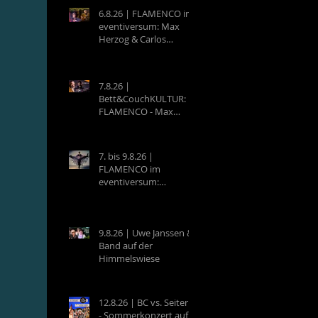
6.8.26 | FLAMENCO im
eventiversum: Max
Herzog & Carlos
Villatoro - Guitarra y
Baile
7.8.26 |
Bett&CouchKULTUR:
FLAMENCO - Max
Herzog (Hamburg) &
Carlos Villatoro
(Mexico)
7. bis 9.8.26 |
FLAMENCO im
eventiversum:
Workshops mit Max
Herzog & Carlos
Villatoro - Guitarra y
Baile
9.8.26 | Uwe Janssen &
Band auf der
Himmelswiese
12.8.26 | BC vs. Seiterle
- Sommerkonzert auf