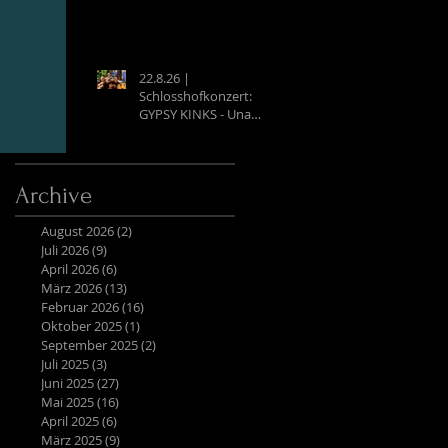
22.8.26 |
Schlosshofkonzert:
GYPSY KINKS - Una
Noche Española
Archive
August 2026
(2)
2 Beiträge
Juli 2026
(9)
9 Beiträge
April 2026
(6)
6 Beiträge
März 2026
(13)
13 Beiträge
Februar 2026
(16)
16 Beiträge
Oktober 2025
(1)
1 Beitrag
September 2025
(2)
2 Beiträge
Juli 2025
(3)
3 Beiträge
Juni 2025
(27)
27 Beiträge
Mai 2025
(16)
16 Beiträge
April 2025
(6)
6 Beiträge
März 2025
(9)
9 Beiträge