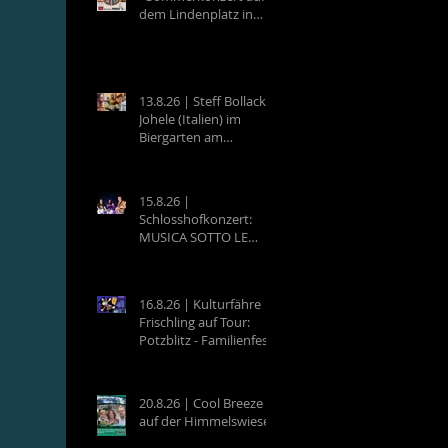
dem Lindenplatz in
Eberbach
13.8.26 | Steff Bollack &
Johele (Italien) im
Biergarten am
Campingplatz
Neckargemünd
15.8.26 |
Schlosshofkonzert:
MUSICA SOTTO LE
STELLE - Raffaele &
Band
16.8.26 | Kulturfähre
Frischling auf Tour:
Potzblitz - Familienfest
an der Neckarfrische in
Neckargemünd
20.8.26 | Cool Breeze
auf der Himmelswiese