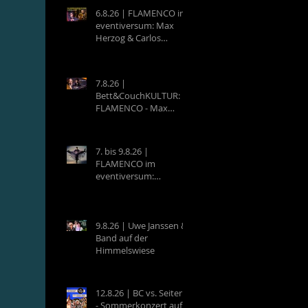
6.8.26 | FLAMENCO im
eventiversum: Max
Herzog & Carlos
Villatoro - Guitarra y
Baile
7.8.26 |
Bett&CouchKULTUR:
FLAMENCO - Max
Herzog (Hamburg) &
Carlos Villatoro
(Mexico)
7. bis 9.8.26 |
FLAMENCO im
eventiversum:
Workshops mit Max
Herzog & Carlos
Villatoro - Guitarra y
Baile
9.8.26 | Uwe Janssen &
Band auf der
Himmelswiese
12.8.26 | BC vs. Seiterle
- Sommerkonzert auf