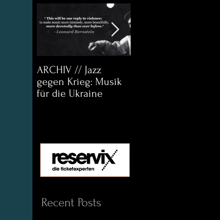
ARCHIV // Jazz
Archiv:
gegen Krieg: Musik
Bett&CouchKULTUR
für die Ukraine
Helena Paul & Jason
D. Wright
Recent Posts