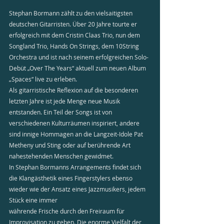
Stephan Bormann zählt zu den vielsaitigsten 
deutschen Gitarristen. Über 20 Jahre tourte er 
erfolgreich mit dem Cristin Claas Trio, nun dem 
Songland Trio, Hands On Strings, dem 10String 
Orchestra und ist nach seinem erfolgreichen Solo-
Debüt „Over The Years“ aktuell zum neuen Album 
„Spaces“ live zu erleben.
Als gitarristische Reflexion auf die besonderen 
letzten Jahre ist jede Menge neue Musik 
entstanden. Ein Teil der Songs ist von 
verschiedenen Kulturräumen inspiriert, andere 
sind innige Hommagen an die Langzeit-Idole Pat 
Metheny und Sting oder auf berührende Art 
nahestehenden Menschen gewidmet.
In Stephan Bormanns Arrangements findet sich 
die Klangästhetik eines Fingerstylers ebenso 
wieder wie der Ansatz eines Jazzmusikers, jedem 
Stück eine immer
währende Frische durch den Freiraum für 
Improvisation zu geben. Die enorme Vielfalt der 