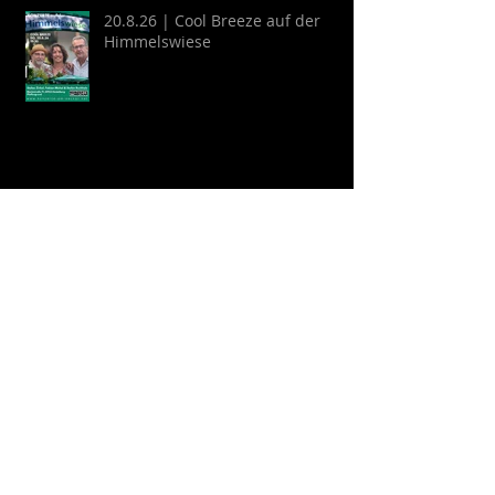
20.8.26 | Cool Breeze auf der
Himmelswiese
22.8.26 | Schlosshofkonzert:
GYPSY KINKS - Una Noche
Española
Archive
August 2026
(2)
2 Beiträge
Juli 2026
(9)
9 Beiträge
April 2026
(6)
6 Beiträge
März 2026
(13)
13 Beiträge
Februar 2026
(16)
16 Beiträge
Oktober 2025
(1)
1 Beitrag