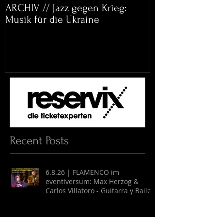
ARCHIV // Jazz gegen Krieg:
Archiv: Bett&
Musik für die Ukraine
Helena Paul & 
Recent Posts
6.8.26 | FLAMENCO im
eventiversum: Max Herzog &
Carlos Villatoro - Guitarra y Baile