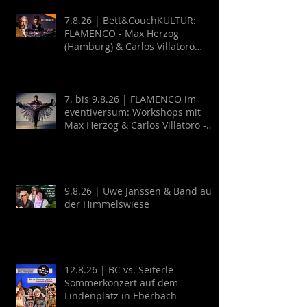
7.8.26 | Bett&CouchKULTUR:
FLAMENCO - Max Herzog
(Hamburg) & Carlos Villatoro
(Mexico)
7. bis 9.8.26 | FLAMENCO im
eventiversum: Workshops mit
Max Herzog & Carlos Villatoro -
Guitarra y Baile
9.8.26 | Uwe Janssen & Band auf
der Himmelswiese
12.8.26 | BC vs. Seiterle -
Sommerkonzert auf dem
Lindenplatz in Eberbach