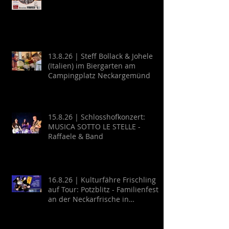
13.8.26 | Steff Bollack & Johele
(Italien) im Biergarten am
Campingplatz Neckargemünd
15.8.26 | Schlosshofkonzert:
MUSICA SOTTO LE STELLE -
Raffaele & Band
16.8.26 | Kulturfähre Frischling
auf Tour: Potzblitz - Familienfest
an der Neckarfrische in
Neckargemünd