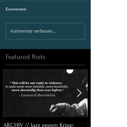
Kommentare
Kommentar verfassen...
Featured Posts
ARCHIV // Jazz gegen Krieg:
Archiv: Bett&