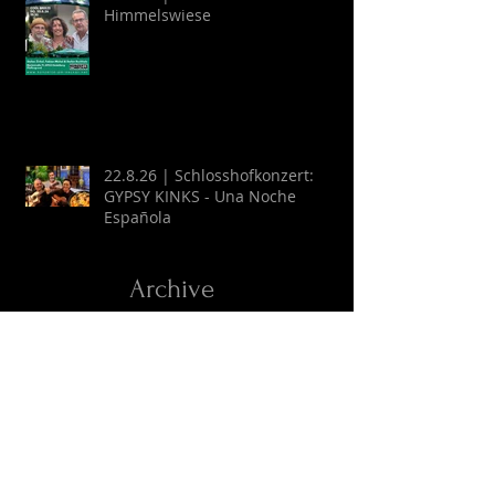
Himmelswiese
22.8.26 | Schlosshofkonzert:
GYPSY KINKS - Una Noche
Española
Archive
August 2026
(2)
2 Beiträge
Juli 2026
(9)
9 Beiträge
April 2026
(6)
6 Beiträge
März 2026
(13)
13 Beiträge
Februar 2026
(16)
16 Beiträge
Oktober 2025
(1)
1 Beitrag
September 2025
(2)
2 Beiträge
Juli 2025
(3)
3 Beiträge