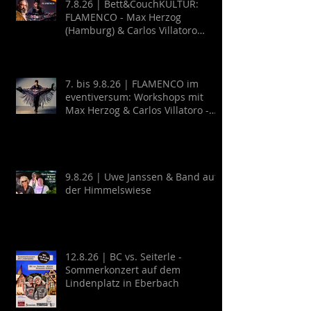
7.8.26 | Bett&CouchKULTUR:
FLAMENCO - Max Herzog
(Hamburg) & Carlos Villatoro
(Mexico)
7. bis 9.8.26 | FLAMENCO im
eventiversum: Workshops mit
Max Herzog & Carlos Villatoro -
Guitarra y Baile
9.8.26 | Uwe Janssen & Band auf
der Himmelswiese
12.8.26 | BC vs. Seiterle -
Sommerkonzert auf dem
Lindenplatz in Eberbach