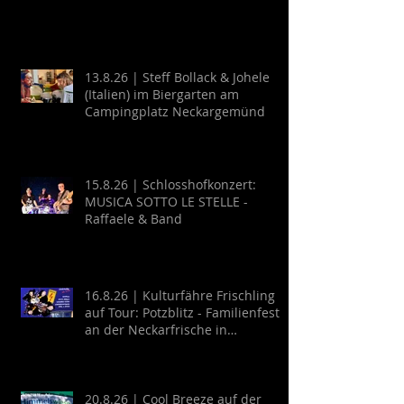
13.8.26 | Steff Bollack & Johele
(Italien) im Biergarten am
Campingplatz Neckargemünd
15.8.26 | Schlosshofkonzert:
MUSICA SOTTO LE STELLE -
Raffaele & Band
16.8.26 | Kulturfähre Frischling
auf Tour: Potzblitz - Familienfest
an der Neckarfrische in
Neckargemünd
20.8.26 | Cool Breeze auf der