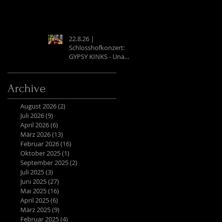
22.8.26 |
Schlosshofkonzert:
GYPSY KINKS - Una
Noche Española
Archive
August 2026
(2)
2 Beiträge
Juli 2026
(9)
9 Beiträge
April 2026
(6)
6 Beiträge
März 2026
(13)
13 Beiträge
Februar 2026
(16)
16 Beiträge
Oktober 2025
(1)
1 Beitrag
September 2025
(2)
2 Beiträge
Juli 2025
(3)
3 Beiträge
Juni 2025
(27)
27 Beiträge
Mai 2025
(16)
16 Beiträge
April 2025
(6)
6 Beiträge
März 2025
(9)
9 Beiträge
Februar 2025
(4)
4 Beiträge