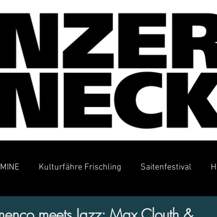
MINE
Kulturfähre Frischling
Saitenfestival
H
nco meets Jazz: Max Clouth &