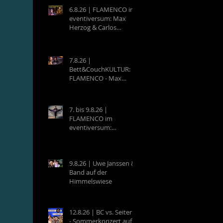
6.8.26 | FLAMENCO im
eventiversum: Max
Herzog & Carlos
Villatoro - Guitarra y
Baile
7.8.26 |
Bett&CouchKULTUR:
FLAMENCO - Max
Herzog (Hamburg) &
Carlos Villatoro
(Mexico)
7. bis 9.8.26 |
FLAMENCO im
eventiversum:
Workshops mit Max
Herzog & Carlos
Villatoro - Guitarra y
Baile
9.8.26 | Uwe Janssen &
Band auf der
Himmelswiese
12.8.26 | BC vs. Seiterle
- Sommerkonzert auf