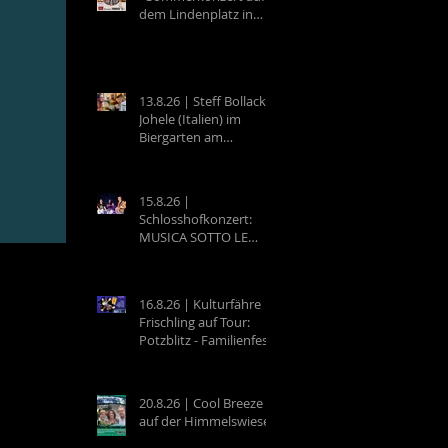
dem Lindenplatz in
Eberbach
13.8.26 | Steff Bollack &
Johele (Italien) im
Biergarten am
Campingplatz
Neckargemünd
15.8.26 |
Schlosshofkonzert:
MUSICA SOTTO LE
STELLE - Raffaele &
Band
16.8.26 | Kulturfähre
Frischling auf Tour:
Potzblitz - Familienfest
an der Neckarfrische in
Neckargemünd
20.8.26 | Cool Breeze
auf der Himmelswiese