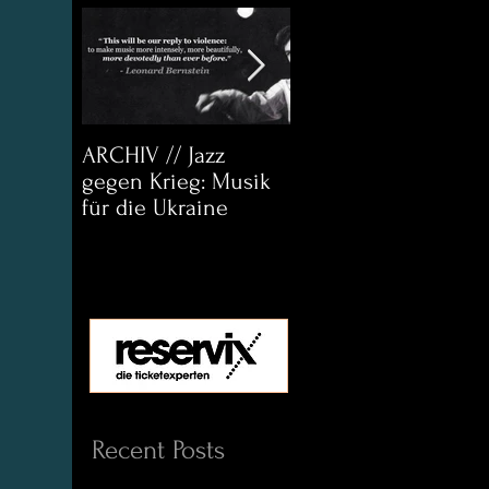
ARCHIV // Jazz
Archiv:
gegen Krieg: Musik
Bett&CouchKULTUR
für die Ukraine
Helena Paul & Jason
D. Wright
Recent Posts