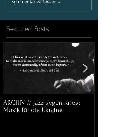
Kommentar verfassen...
Featured Posts
ARCHIV // Jazz gegen Krieg:
Archiv: Bett&
Musik für die Ukraine
Helena Paul & 