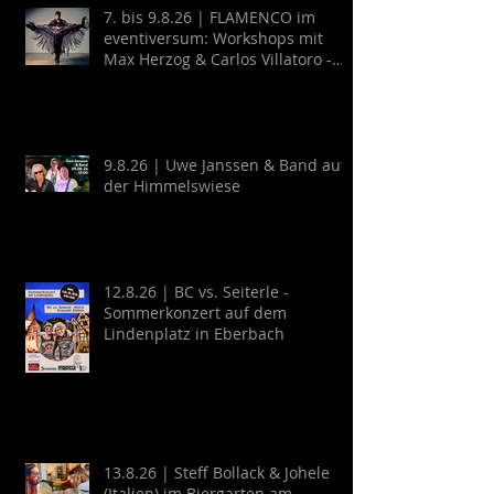
7. bis 9.8.26 | FLAMENCO im
eventiversum: Workshops mit
Max Herzog & Carlos Villatoro -
Guitarra y Baile
9.8.26 | Uwe Janssen & Band auf
der Himmelswiese
12.8.26 | BC vs. Seiterle -
Sommerkonzert auf dem
Lindenplatz in Eberbach
13.8.26 | Steff Bollack & Johele
(Italien) im Biergarten am