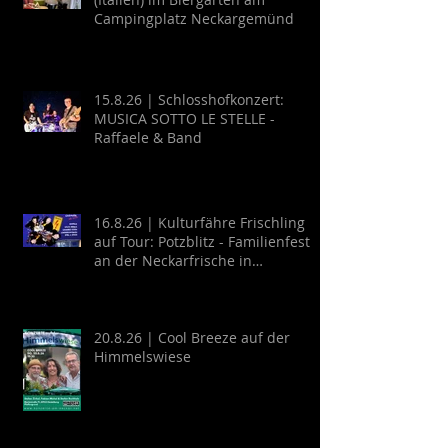
Campingplatz Neckargemünd
15.8.26 | Schlosshofkonzert:
MUSICA SOTTO LE STELLE -
Raffaele & Band
16.8.26 | Kulturfähre Frischling
auf Tour: Potzblitz - Familienfest
an der Neckarfrische in
Neckargemünd
20.8.26 | Cool Breeze auf der
Himmelswiese