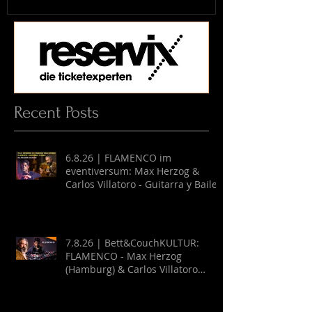
Recent Posts
6.8.26 | FLAMENCO im
eventiversum: Max Herzog &
Carlos Villatoro - Guitarra y Baile
7.8.26 | Bett&CouchKULTUR:
FLAMENCO - Max Herzog
(Hamburg) & Carlos Villatoro
(Mexico)