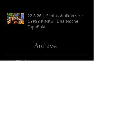
22.8.26 | Schlosshofkonzert:
GYPSY KINKS - Una Noche
Española
Archive
August 2026
(2)
2 Beiträge
Juli 2026
(9)
9 Beiträge
April 2026
(6)
6 Beiträge
März 2026
(13)
13 Beiträge
Februar 2026
(16)
16 Beiträge
Oktober 2025
(1)
1 Beitrag
September 2025
(2)
2 Beiträge
Juli 2025
(3)
3 Beiträge
Juni 2025
(27)
27 Beiträge
Mai 2025
(16)
16 Beiträge
April 2025
(6)
6 Beiträge
März 2025
(9)
9 Beiträge
Februar 2025
(4)
4 Beiträge