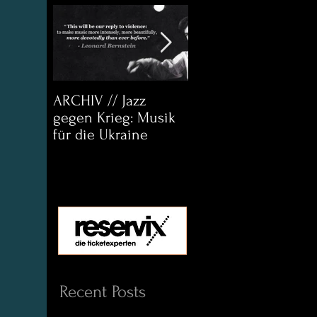
ARCHIV // Jazz
Archiv:
gegen Krieg: Musik
Bett&CouchKULTUR
für die Ukraine
Helena Paul & Jason
D. Wright
Recent Posts