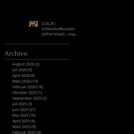
22.8.26 |
Schlosshofkonzert:
GYPSY KINKS - Una
Noche Española
Archive
August 2026
(2)
2 Beiträge
Juli 2026
(9)
9 Beiträge
April 2026
(6)
6 Beiträge
März 2026
(13)
13 Beiträge
Februar 2026
(16)
16 Beiträge
Oktober 2025
(1)
1 Beitrag
September 2025
(2)
2 Beiträge
Juli 2025
(3)
3 Beiträge
Juni 2025
(27)
27 Beiträge
Mai 2025
(16)
16 Beiträge
April 2025
(6)
6 Beiträge
März 2025
(9)
9 Beiträge
Februar 2025
(4)
4 Beiträge