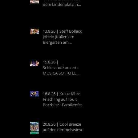
dem Lindenplatz in
Eberbach
13.8.26 | Steff Bollack &
Johele (Italien) im
Biergarten am
Campingplatz
Neckargemünd
15.8.26 |
Schlosshofkonzert:
MUSICA SOTTO LE
STELLE - Raffaele &
Band
16.8.26 | Kulturfähre
Frischling auf Tour:
Potzblitz - Familienfest
an der Neckarfrische in
Neckargemünd
20.8.26 | Cool Breeze
auf der Himmelswiese