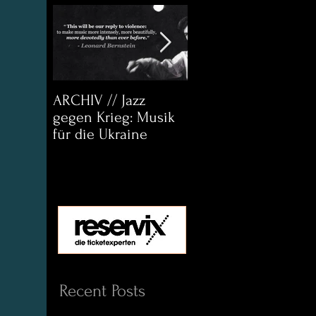
ARCHIV // Jazz
Archiv:
gegen Krieg: Musik
Bett&CouchKULTUR
für die Ukraine
Helena Paul & Jason
D. Wright
Recent Posts