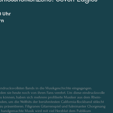
0 Uhr
rn
 eindrucksvollsten Bands in die Musikgeschichte eingegangen.
en sie heute noch von ihren Fans verehrt. Um diese eindrucksvolle 
zu können, haben sich mehrere profilierte Musiker aus dem Rhein-
n, um die Welthits der berühmtesten California-Rockband stilecht 
u präsentieren. Filigranes Gitarrenspiel und fulminanter Chorgesang 
e handgemachte Musik wird mit viel Herzblut dem Publikum 