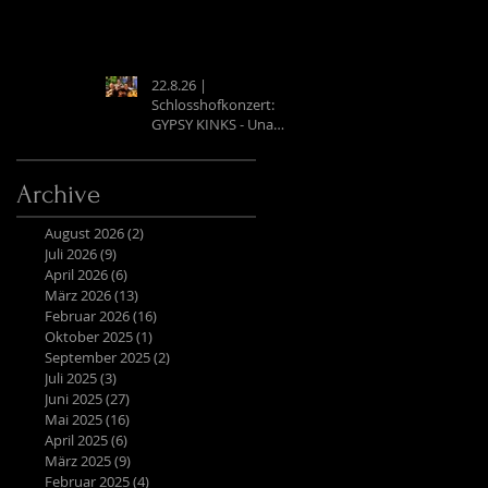
22.8.26 |
Schlosshofkonzert:
GYPSY KINKS - Una
Noche Española
Archive
August 2026
(2)
2 Beiträge
Juli 2026
(9)
9 Beiträge
April 2026
(6)
6 Beiträge
März 2026
(13)
13 Beiträge
Februar 2026
(16)
16 Beiträge
Oktober 2025
(1)
1 Beitrag
September 2025
(2)
2 Beiträge
Juli 2025
(3)
3 Beiträge
Juni 2025
(27)
27 Beiträge
Mai 2025
(16)
16 Beiträge
April 2025
(6)
6 Beiträge
März 2025
(9)
9 Beiträge
Februar 2025
(4)
4 Beiträge