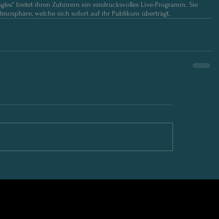
agles" bietet ihren Zuhörern ein eindrucksvolles Live-Programm. Sie 
tmosphäre, welche sich sofort auf ihr Publikum überträgt.