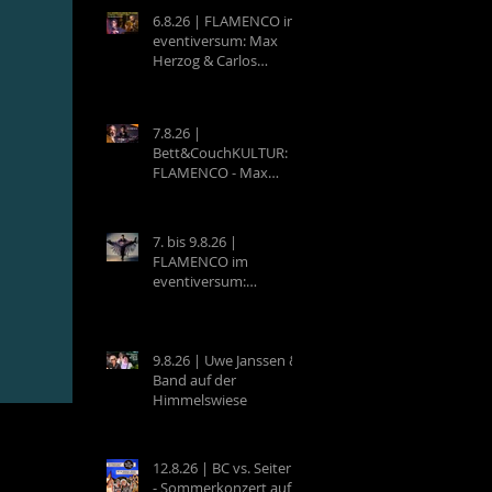
6.8.26 | FLAMENCO im
eventiversum: Max
Herzog & Carlos
Villatoro - Guitarra y
Baile
7.8.26 |
Bett&CouchKULTUR:
FLAMENCO - Max
Herzog (Hamburg) &
Carlos Villatoro
(Mexico)
7. bis 9.8.26 |
FLAMENCO im
eventiversum:
Workshops mit Max
Herzog & Carlos
Villatoro - Guitarra y
Baile
9.8.26 | Uwe Janssen &
Band auf der
Himmelswiese
12.8.26 | BC vs. Seiterle
- Sommerkonzert auf