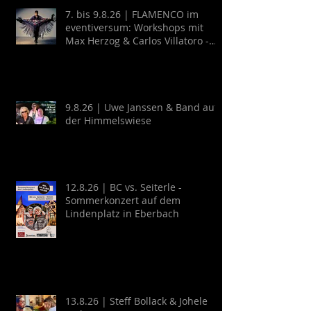
7. bis 9.8.26 | FLAMENCO im
eventiversum: Workshops mit
Max Herzog & Carlos Villatoro -
Guitarra y Baile
9.8.26 | Uwe Janssen & Band auf
der Himmelswiese
12.8.26 | BC vs. Seiterle -
Sommerkonzert auf dem
Lindenplatz in Eberbach
13.8.26 | Steff Bollack & Johele