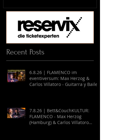
Recent Posts
6.8.26 | FLAMENCO im
eventiversum: Max Herzog &
Carlos Villatoro - Guitarra y Baile
7.8.26 | Bett&CouchKULTUR:
FLAMENCO - Max Herzog
(Hamburg) & Carlos Villatoro
(Mexico)