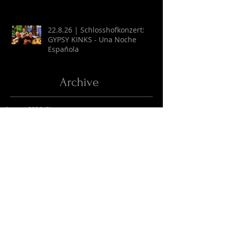
22.8.26 | Schlosshofkonzert:
GYPSY KINKS - Una Noche
Española
Archive
August 2026
(2)
2 Beiträge
Juli 2026
(9)
9 Beiträge
April 2026
(6)
6 Beiträge
März 2026
(13)
13 Beiträge
Februar 2026
(16)
16 Beiträge
Oktober 2025
(1)
1 Beitrag
September 2025
(2)
2 Beiträge
Juli 2025
(3)
3 Beiträge
Juni 2025
(27)
27 Beiträge
Mai 2025
(16)
16 Beiträge
April 2025
(6)
6 Beiträge
März 2025
(9)
9 Beiträge
Februar 2025
(4)
4 Beiträge