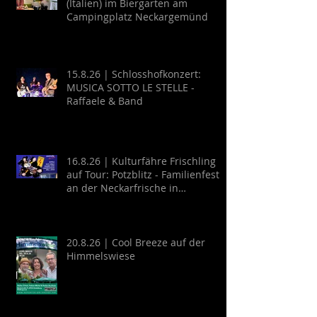
(Italien) im Biergarten am
Campingplatz Neckargemünd
15.8.26 | Schlosshofkonzert:
MUSICA SOTTO LE STELLE -
Raffaele & Band
16.8.26 | Kulturfähre Frischling
auf Tour: Potzblitz - Familienfest
an der Neckarfrische in
Neckargemünd
20.8.26 | Cool Breeze auf der
Himmelswiese