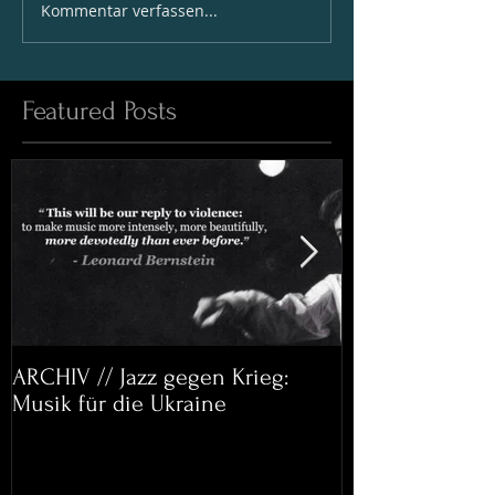
Kommentar verfassen...
Featured Posts
ARCHIV // Jazz gegen Krieg:
Archiv: Bett&
Musik für die Ukraine
Helena Paul & 