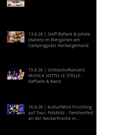
13.8.26 | Steff Bollack & Johele
(Italien) im Biergarten am
Campingplatz Neckargemünd
15.8.26 | Schlosshofkonzert:
MUSICA SOTTO LE STELLE -
Raffaele & Band
16.8.26 | Kulturfähre Frischling
auf Tour: Potzblitz - Familienfest
an der Neckarfrische in
Neckargemünd