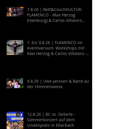
7.8.26 | Bett&CouchKULTUR:
FLAMENCO - Max Herzog
(Hamburg) & Carlos Villatoro
(Mexico)
7. bis 9.8.26 | FLAMENCO im
eventiversum: Workshops mit
Max Herzog & Carlos Villatoro -
Guitarra y Baile
9.8.26 | Uwe Janssen & Band auf
der Himmelswiese
12.8.26 | BC vs. Seiterle -
Sommerkonzert auf dem
Lindenplatz in Eberbach