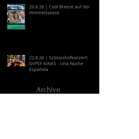
20.8.26 | Cool Breeze auf der
Himmelswiese
22.8.26 | Schlosshofkonzert:
GYPSY KINKS - Una Noche
Española
Archive
August 2026
(2)
2 Beiträge
Juli 2026
(9)
9 Beiträge
April 2026
(6)
6 Beiträge
März 2026
(13)
13 Beiträge
Februar 2026
(16)
16 Beiträge
Oktober 2025
(1)
1 Beitrag