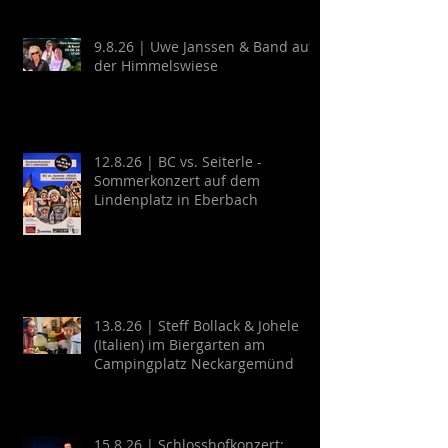
9.8.26 | Uwe Janssen & Band auf
der Himmelswiese
12.8.26 | BC vs. Seiterle -
Sommerkonzert auf dem
Lindenplatz in Eberbach
13.8.26 | Steff Bollack & Johele
(Italien) im Biergarten am
Campingplatz Neckargemünd
15.8.26 | Schlosshofkonzert: