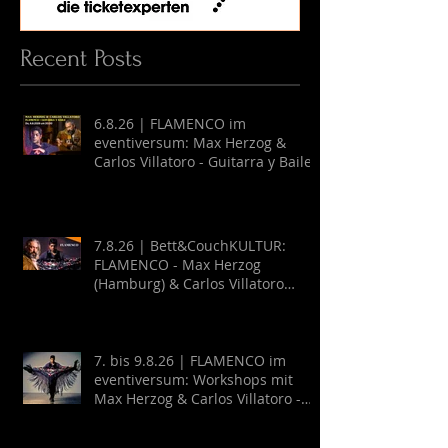
Recent Posts
6.8.26 | FLAMENCO im
eventiversum: Max Herzog &
Carlos Villatoro - Guitarra y Baile
7.8.26 | Bett&CouchKULTUR:
FLAMENCO - Max Herzog
(Hamburg) & Carlos Villatoro
(Mexico)
7. bis 9.8.26 | FLAMENCO im
eventiversum: Workshops mit
Max Herzog & Carlos Villatoro -
Guitarra y Baile