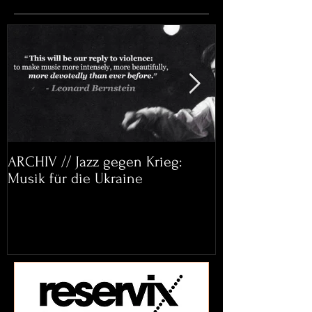
ARCHIV // Jazz gegen Krieg:
Archiv: Bett&
Musik für die Ukraine
Helena Paul & 