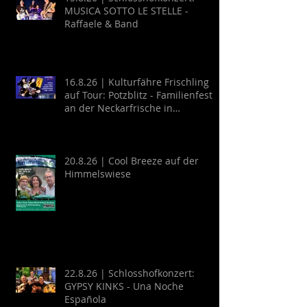
MUSICA SOTTO LE STELLE -
Raffaele & Band
16.8.26 | Kulturfähre Frischling
auf Tour: Potzblitz - Familienfest
an der Neckarfrische in
Neckargemünd
20.8.26 | Cool Breeze auf der
Himmelswiese
22.8.26 | Schlosshofkonzert:
GYPSY KINKS - Una Noche
Española