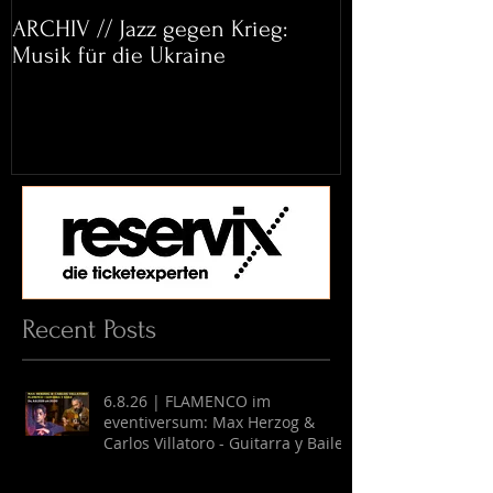
ARCHIV // Jazz gegen Krieg:
Archiv: Bett&
Musik für die Ukraine
Helena Paul & 
Recent Posts
6.8.26 | FLAMENCO im
eventiversum: Max Herzog &
Carlos Villatoro - Guitarra y Baile