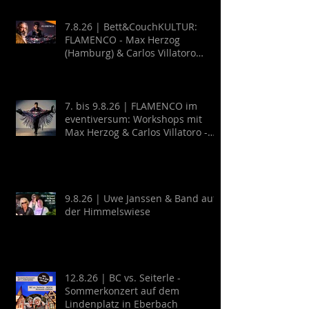
7.8.26 | Bett&CouchKULTUR:
FLAMENCO - Max Herzog
(Hamburg) & Carlos Villatoro
(Mexico)
7. bis 9.8.26 | FLAMENCO im
eventiversum: Workshops mit
Max Herzog & Carlos Villatoro -
Guitarra y Baile
9.8.26 | Uwe Janssen & Band auf
der Himmelswiese
12.8.26 | BC vs. Seiterle -
Sommerkonzert auf dem
Lindenplatz in Eberbach