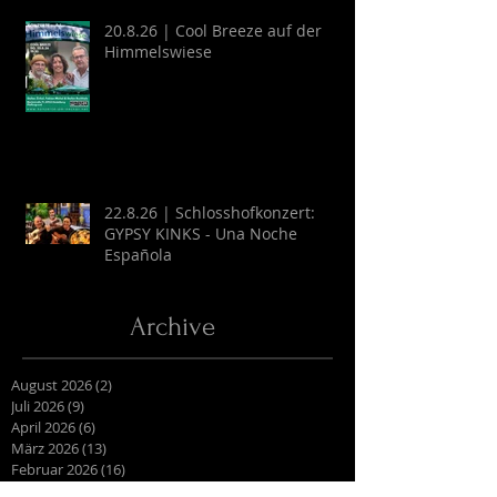
20.8.26 | Cool Breeze auf der
Himmelswiese
22.8.26 | Schlosshofkonzert:
GYPSY KINKS - Una Noche
Española
Archive
August 2026
(2)
2 Beiträge
Juli 2026
(9)
9 Beiträge
April 2026
(6)
6 Beiträge
März 2026
(13)
13 Beiträge
Februar 2026
(16)
16 Beiträge
Oktober 2025
(1)
1 Beitrag