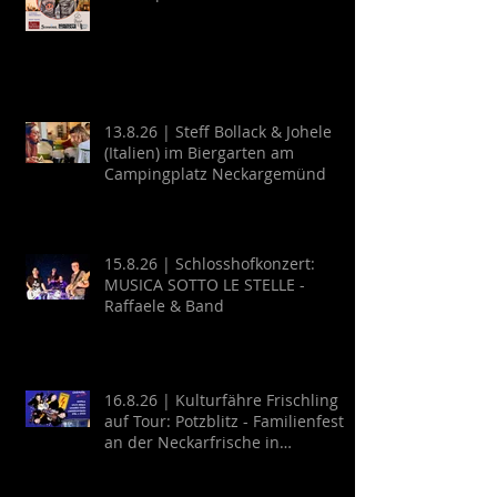
13.8.26 | Steff Bollack & Johele
(Italien) im Biergarten am
Campingplatz Neckargemünd
15.8.26 | Schlosshofkonzert:
MUSICA SOTTO LE STELLE -
Raffaele & Band
16.8.26 | Kulturfähre Frischling
auf Tour: Potzblitz - Familienfest
an der Neckarfrische in
Neckargemünd