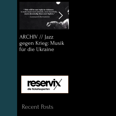
ARCHIV // Jazz
Archiv:
gegen Krieg: Musik
Bett&CouchKULTUR
für die Ukraine
Helena Paul & Jason
D. Wright
Recent Posts