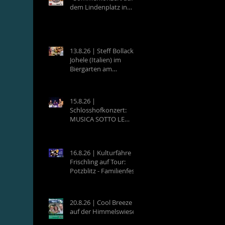
dem Lindenplatz in
Eberbach
13.8.26 | Steff Bollack &
Johele (Italien) im
Biergarten am
Campingplatz
Neckargemünd
15.8.26 |
Schlosshofkonzert:
MUSICA SOTTO LE
STELLE - Raffaele &
Band
16.8.26 | Kulturfähre
Frischling auf Tour:
Potzblitz - Familienfest
an der Neckarfrische in
Neckargemünd
20.8.26 | Cool Breeze
auf der Himmelswiese