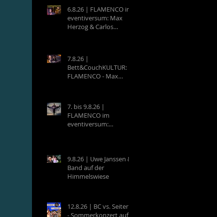
6.8.26 | FLAMENCO im
eventiversum: Max
Herzog & Carlos
Villatoro - Guitarra y
Baile
7.8.26 |
Bett&CouchKULTUR:
FLAMENCO - Max
Herzog (Hamburg) &
Carlos Villatoro
(Mexico)
7. bis 9.8.26 |
FLAMENCO im
eventiversum:
Workshops mit Max
Herzog & Carlos
Villatoro - Guitarra y
Baile
9.8.26 | Uwe Janssen &
Band auf der
Himmelswiese
12.8.26 | BC vs. Seiterle
- Sommerkonzert auf