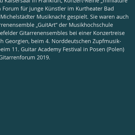
d Kaisersaal in Frankfurt, Konzert-Reihe „miniature“ 
 Forum für junge Künstler im Kurtheater Bad 
ichelstädter Musiknacht gespielt. Sie waren auch 
rrenensemble „GuitArt“ der Musikhochschule 
lefelder Gitarrenensembles bei einer Konzertreise 
h Georgien, beim 4. Norddeutschen Zupfmusik-
beim 11. Guitar Academy Festival in Posen (Polen) 
Gitarrenforum 2019.