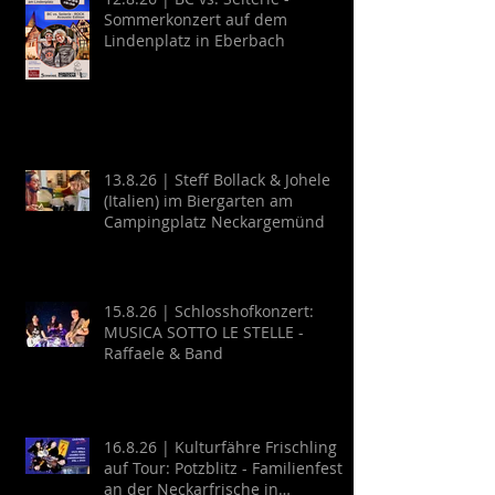
Sommerkonzert auf dem
Lindenplatz in Eberbach
13.8.26 | Steff Bollack & Johele
(Italien) im Biergarten am
Campingplatz Neckargemünd
15.8.26 | Schlosshofkonzert:
MUSICA SOTTO LE STELLE -
Raffaele & Band
16.8.26 | Kulturfähre Frischling
auf Tour: Potzblitz - Familienfest
an der Neckarfrische in