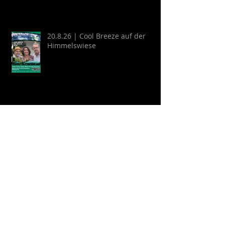
Neckargemünd
20.8.26 | Cool Breeze auf der
Himmelswiese
22.8.26 | Schlosshofkonzert:
GYPSY KINKS - Una Noche
Española
Archive
August 2026
(2)
2 Beiträge
Juli 2026
(9)
9 Beiträge
April 2026
(6)
6 Beiträge