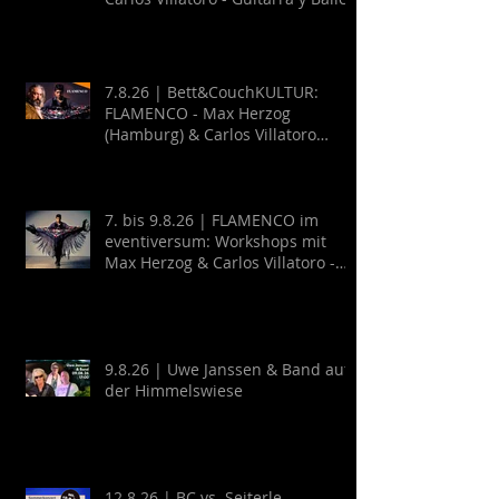
7.8.26 | Bett&CouchKULTUR:
FLAMENCO - Max Herzog
(Hamburg) & Carlos Villatoro
(Mexico)
7. bis 9.8.26 | FLAMENCO im
eventiversum: Workshops mit
Max Herzog & Carlos Villatoro -
Guitarra y Baile
9.8.26 | Uwe Janssen & Band auf
der Himmelswiese
12.8.26 | BC vs. Seiterle -