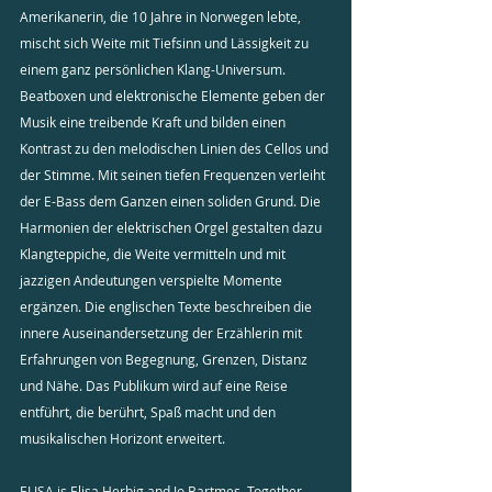
Amerikanerin, die 10 Jahre in Norwegen lebte, 
mischt sich Weite mit Tiefsinn und Lässigkeit zu 
einem ganz persönlichen Klang-Universum.
Beatboxen und elektronische Elemente geben der 
Musik eine treibende Kraft und bilden einen 
Kontrast zu den melodischen Linien des Cellos und 
der Stimme. Mit seinen tiefen Frequenzen verleiht 
der E-Bass dem Ganzen einen soliden Grund. Die 
Harmonien der elektrischen Orgel gestalten dazu 
Klangteppiche, die Weite vermitteln und mit 
jazzigen Andeutungen verspielte Momente 
ergänzen. Die englischen Texte beschreiben die 
innere Auseinandersetzung der Erzählerin mit 
Erfahrungen von Begegnung, Grenzen, Distanz 
und Nähe. Das Publikum wird auf eine Reise 
entführt, die berührt, Spaß macht und den 
musikalischen Horizont erweitert.
ELISA is Elisa Herbig and Jo Bartmes. Together 