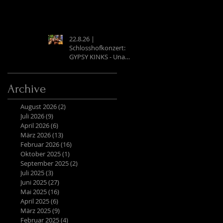
22.8.26 |
Schlosshofkonzert:
GYPSY KINKS - Una
Noche Española
Archive
August 2026
(2)
2 Beiträge
Juli 2026
(9)
9 Beiträge
April 2026
(6)
6 Beiträge
März 2026
(13)
13 Beiträge
Februar 2026
(16)
16 Beiträge
Oktober 2025
(1)
1 Beitrag
September 2025
(2)
2 Beiträge
Juli 2025
(3)
3 Beiträge
Juni 2025
(27)
27 Beiträge
Mai 2025
(16)
16 Beiträge
April 2025
(6)
6 Beiträge
März 2025
(9)
9 Beiträge
Februar 2025
(4)
4 Beiträge