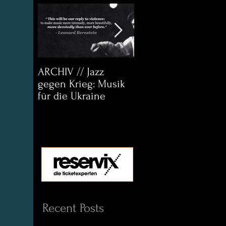
ARCHIV // Jazz
Archiv:
gegen Krieg: Musik
Bett&CouchKULTUR
für die Ukraine
Helena Paul & Jason
D. Wright
Recent Posts