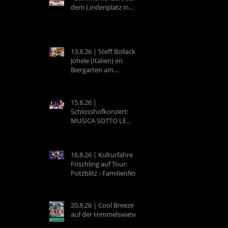
dem Lindenplatz in
Eberbach
13.8.26 | Steff Bollack &
Johele (Italien) im
Biergarten am
Campingplatz
Neckargemünd
15.8.26 |
Schlosshofkonzert:
MUSICA SOTTO LE
STELLE - Raffaele &
Band
16.8.26 | Kulturfähre
Frischling auf Tour:
Potzblitz - Familienfest
an der Neckarfrische in
Neckargemünd
20.8.26 | Cool Breeze
auf der Himmelswiese