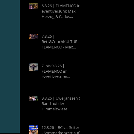
6.8.26 | FLAMENCO im
eventiversum: Max
Herzog & Carlos
Villatoro - Guitarra y
Baile
7.8.26 |
Bett&CouchKULTUR:
FLAMENCO - Max
Herzog (Hamburg) &
Carlos Villatoro
(Mexico)
7. bis 9.8.26 |
FLAMENCO im
eventiversum:
Workshops mit Max
Herzog & Carlos
Villatoro - Guitarra y
Baile
9.8.26 | Uwe Janssen &
Band auf der
Himmelswiese
12.8.26 | BC vs. Seiterle
- Sommerkonzert auf