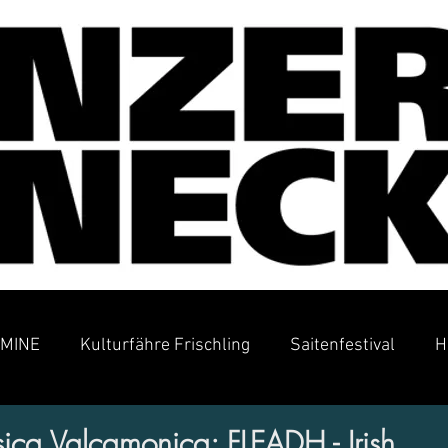
MINE
Kulturfähre Frischling
Saitenfestival
H
a Valcamonica: FLEADH - Irish