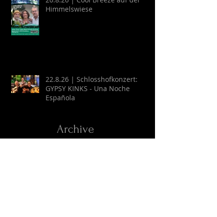
Himmelswiese
22.8.26 | Schlosshofkonzert:
GYPSY KINKS - Una Noche
Española
Archive
August 2026
(2)
2 Beiträge
Juli 2026
(9)
9 Beiträge
April 2026
(6)
6 Beiträge
März 2026
(13)
13 Beiträge
Februar 2026
(16)
16 Beiträge
Oktober 2025
(1)
1 Beitrag
September 2025
(2)
2 Beiträge