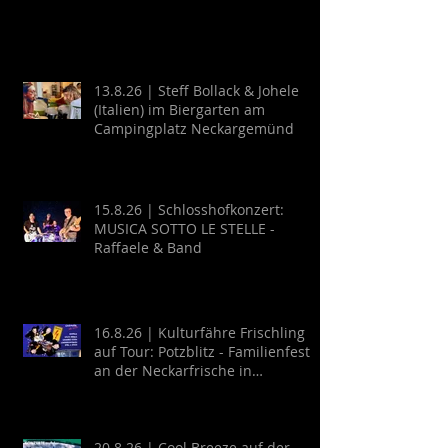
13.8.26 | Steff Bollack & Johele
(Italien) im Biergarten am
Campingplatz Neckargemünd
15.8.26 | Schlosshofkonzert:
MUSICA SOTTO LE STELLE -
Raffaele & Band
16.8.26 | Kulturfähre Frischling
auf Tour: Potzblitz - Familienfest
an der Neckarfrische in
Neckargemünd
20.8.26 | Cool Breeze auf der