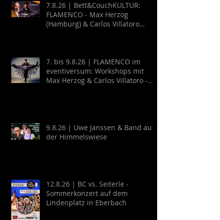
7.8.26 | Bett&CouchKULTUR:
FLAMENCO - Max Herzog
(Hamburg) & Carlos Villatoro
(Mexico)
7. bis 9.8.26 | FLAMENCO im
eventiversum: Workshops mit
Max Herzog & Carlos Villatoro -
Guitarra y Baile
9.8.26 | Uwe Janssen & Band auf
der Himmelswiese
12.8.26 | BC vs. Seiterle -
Sommerkonzert auf dem
Lindenplatz in Eberbach