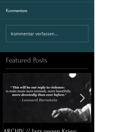
Kommentare
Kommentar verfassen...
Featured Posts
ARCHIV // Jazz gegen Krieg:
Archiv: Bett&