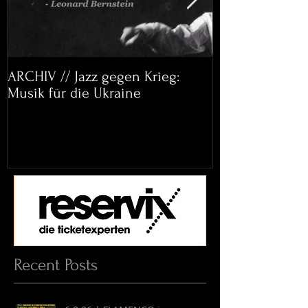
ARCHIV // Jazz gegen Krieg:
Archiv: Bett&
Musik für die Ukraine
Helena Paul & 
Recent Posts