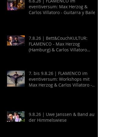
6.8.26 | FLAMENCO im
eventiversum: Max Herzog &
Carlos Villatoro - Guitarra y Baile
7.8.26 | Bett&CouchKULTUR:
FLAMENCO - Max Herzog
(Hamburg) & Carlos Villatoro
(Mexico)
7. bis 9.8.26 | FLAMENCO im
eventiversum: Workshops mit
Max Herzog & Carlos Villatoro -
Guitarra y Baile
9.8.26 | Uwe Janssen & Band auf
der Himmelswiese