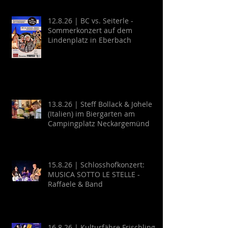
12.8.26 | BC vs. Seiterle -
Sommerkonzert auf dem
Lindenplatz in Eberbach
13.8.26 | Steff Bollack & Johele
(Italien) im Biergarten am
Campingplatz Neckargemünd
15.8.26 | Schlosshofkonzert:
MUSICA SOTTO LE STELLE -
Raffaele & Band
16.8.26 | Kulturfähre Frischling