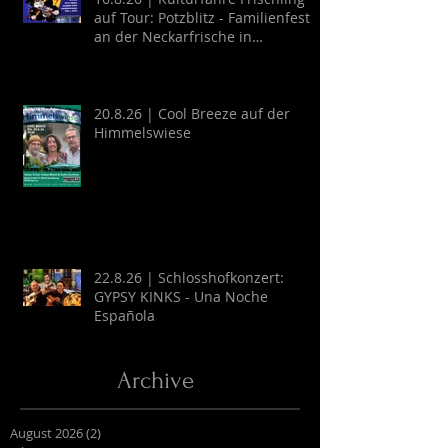
auf Tour: Potzblitz - Familienfest
an der Neckarfrische in
Neckargemünd
20.8.26 | Cool Breeze auf der
Himmelswiese
22.8.26 | Schlosshofkonzert:
GYPSY KINKS - Una Noche
Española
Archive
August 2026
(2)
2 Beiträge