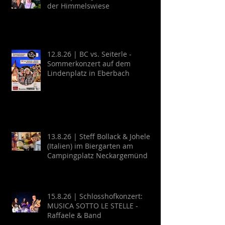
der Himmelswiese
12.8.26 | BC vs. Seiterle -
Sommerkonzert auf dem
Lindenplatz in Eberbach
13.8.26 | Steff Bollack & Johele
(Italien) im Biergarten am
Campingplatz Neckargemünd
15.8.26 | Schlosshofkonzert:
MUSICA SOTTO LE STELLE -
Raffaele & Band