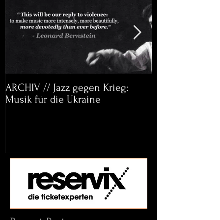
ARCHIV // Jazz gegen Krieg:
Archiv: Bett&
Musik für die Ukraine
Helena Paul & 