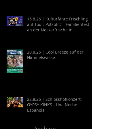
16.8.26 | Kulturfähre Frischling
auf Tour: Potzblitz - Familienfest
an der Neckarfrische in
Neckargemünd
20.8.26 | Cool Breeze auf der
Himmelswiese
22.8.26 | Schlosshofkonzert:
GYPSY KINKS - Una Noche
Española
Archive