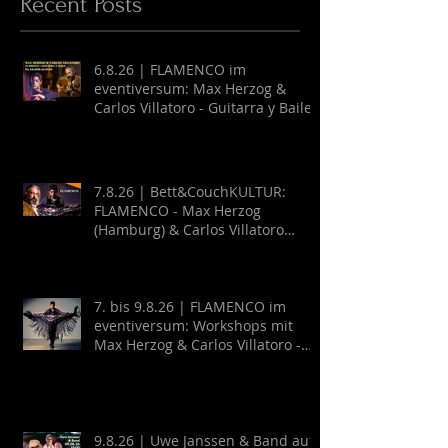
Recent Posts
6.8.26 | FLAMENCO im
eventiversum: Max Herzog &
Carlos Villatoro - Guitarra y Baile
7.8.26 | Bett&CouchKULTUR:
FLAMENCO - Max Herzog
(Hamburg) & Carlos Villatoro
(Mexico)
7. bis 9.8.26 | FLAMENCO im
eventiversum: Workshops mit
Max Herzog & Carlos Villatoro -
Guitarra y Baile
9.8.26 | Uwe Janssen & Band auf