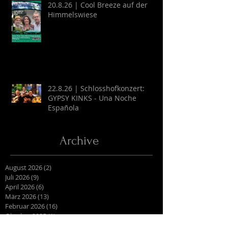
20.8.26 | Cool Breeze auf der
Himmelswiese
22.8.26 | Schlosshofkonzert:
GYPSY KINKS - Una Noche
Española
Archive
August 2026
(2)
2 Beiträge
Juli 2026
(9)
9 Beiträge
April 2026
(6)
6 Beiträge
März 2026
(13)
13 Beiträge
Februar 2026
(16)
16 Beiträge
Oktober 2025
(1)
1 Beitrag
September 2025
(2)
2 Beiträge