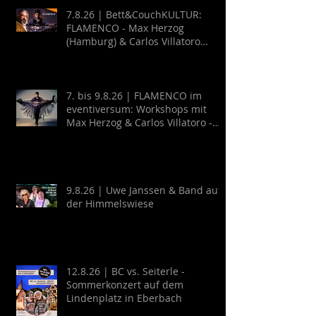
7.8.26 | Bett&CouchKULTUR:
FLAMENCO - Max Herzog
(Hamburg) & Carlos Villatoro
(Mexico)
7. bis 9.8.26 | FLAMENCO im
eventiversum: Workshops mit
Max Herzog & Carlos Villatoro -
Guitarra y Baile
9.8.26 | Uwe Janssen & Band auf
der Himmelswiese
12.8.26 | BC vs. Seiterle -
Sommerkonzert auf dem
Lindenplatz in Eberbach