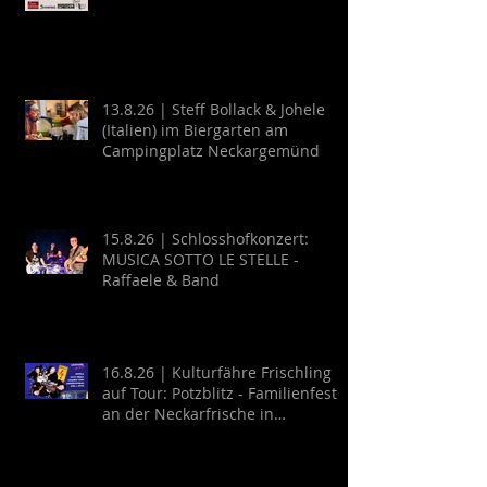
13.8.26 | Steff Bollack & Johele
(Italien) im Biergarten am
Campingplatz Neckargemünd
15.8.26 | Schlosshofkonzert:
MUSICA SOTTO LE STELLE -
Raffaele & Band
16.8.26 | Kulturfähre Frischling
auf Tour: Potzblitz - Familienfest
an der Neckarfrische in
Neckargemünd