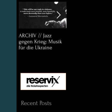
ARCHIV // Jazz
Archiv:
gegen Krieg: Musik
Bett&CouchKULTUR
für die Ukraine
Helena Paul & Jason
D. Wright
Recent Posts