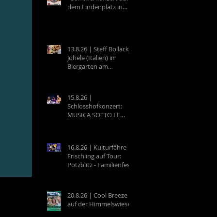
dem Lindenplatz in
Eberbach
13.8.26 | Steff Bollack &
Johele (Italien) im
Biergarten am
Campingplatz
Neckargemünd
15.8.26 |
Schlosshofkonzert:
MUSICA SOTTO LE
STELLE - Raffaele &
Band
16.8.26 | Kulturfähre
Frischling auf Tour:
Potzblitz - Familienfest
an der Neckarfrische in
Neckargemünd
20.8.26 | Cool Breeze
auf der Himmelswiese