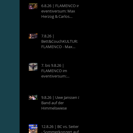
6.8.26 | FLAMENCO im
eventiversum: Max
Herzog & Carlos
Villatoro - Guitarra y
Baile
7.8.26 |
Bett&CouchKULTUR:
FLAMENCO - Max
Herzog (Hamburg) &
Carlos Villatoro
(Mexico)
7. bis 9.8.26 |
FLAMENCO im
eventiversum:
Workshops mit Max
Herzog & Carlos
Villatoro - Guitarra y
Baile
9.8.26 | Uwe Janssen &
Band auf der
Himmelswiese
12.8.26 | BC vs. Seiterle
- Sommerkonzert auf