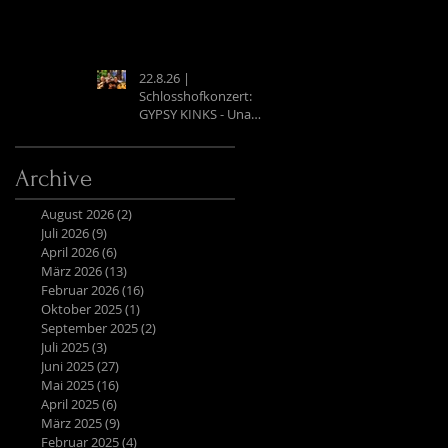
22.8.26 |
Schlosshofkonzert:
GYPSY KINKS - Una
Noche Española
Archive
August 2026
(2)
2 Beiträge
Juli 2026
(9)
9 Beiträge
April 2026
(6)
6 Beiträge
März 2026
(13)
13 Beiträge
Februar 2026
(16)
16 Beiträge
Oktober 2025
(1)
1 Beitrag
September 2025
(2)
2 Beiträge
Juli 2025
(3)
3 Beiträge
Juni 2025
(27)
27 Beiträge
Mai 2025
(16)
16 Beiträge
April 2025
(6)
6 Beiträge
März 2025
(9)
9 Beiträge
Februar 2025
(4)
4 Beiträge