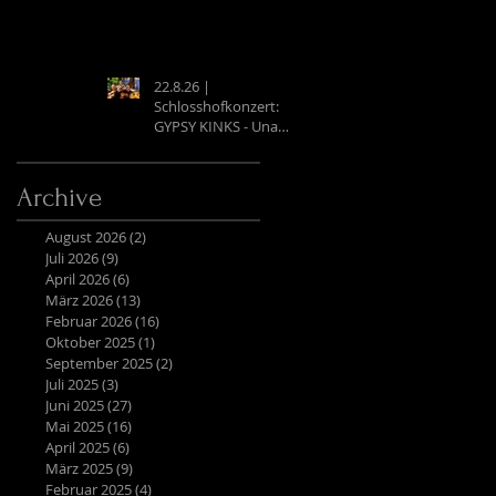
22.8.26 |
Schlosshofkonzert:
GYPSY KINKS - Una
Noche Española
Archive
August 2026
(2)
2 Beiträge
Juli 2026
(9)
9 Beiträge
April 2026
(6)
6 Beiträge
März 2026
(13)
13 Beiträge
Februar 2026
(16)
16 Beiträge
Oktober 2025
(1)
1 Beitrag
September 2025
(2)
2 Beiträge
Juli 2025
(3)
3 Beiträge
Juni 2025
(27)
27 Beiträge
Mai 2025
(16)
16 Beiträge
April 2025
(6)
6 Beiträge
März 2025
(9)
9 Beiträge
Februar 2025
(4)
4 Beiträge