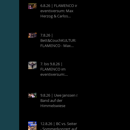
6.8.26 | FLAMENCO im
eventiversum: Max
Herzog & Carlos
Villatoro - Guitarra y
Baile
7.8.26 |
Bett&CouchKULTUR:
FLAMENCO - Max
Herzog (Hamburg) &
Carlos Villatoro
(Mexico)
7. bis 9.8.26 |
FLAMENCO im
eventiversum:
Workshops mit Max
Herzog & Carlos
Villatoro - Guitarra y
Baile
9.8.26 | Uwe Janssen &
Band auf der
Himmelswiese
12.8.26 | BC vs. Seiterle
- Sommerkonzert auf