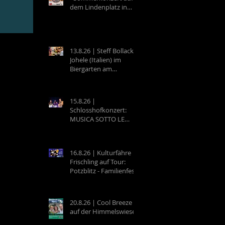
dem Lindenplatz in
Eberbach
13.8.26 | Steff Bollack &
Johele (Italien) im
Biergarten am
Campingplatz
Neckargemünd
15.8.26 |
Schlosshofkonzert:
MUSICA SOTTO LE
STELLE - Raffaele &
Band
16.8.26 | Kulturfähre
Frischling auf Tour:
Potzblitz - Familienfest
an der Neckarfrische in
Neckargemünd
20.8.26 | Cool Breeze
auf der Himmelswiese