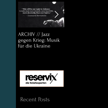
ARCHIV // Jazz
Archiv:
gegen Krieg: Musik
Bett&CouchKULTUR
für die Ukraine
Helena Paul & Jason
D. Wright
Recent Posts