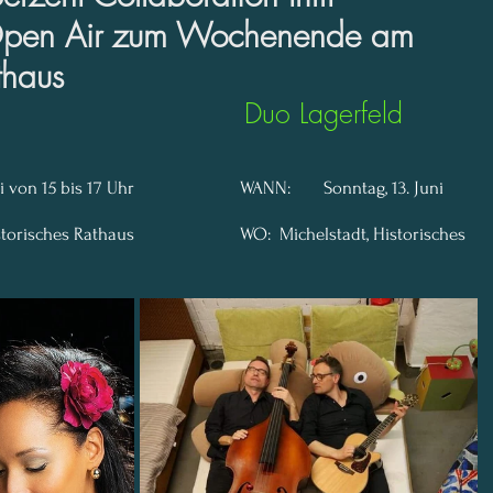
 Open Air zum Wochenende am
thaus
Strings y Voz					       
Duo Lagerfeld
WANN: 	Samstag, 12. Juni von 15 bis 17 Uhr	
WANN: 	Sonntag, 13. Juni 
Michelstadt, Historisches Rathaus	 
WO: 	Michelstadt, Historisches 