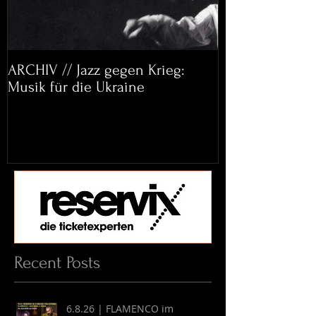
ARCHIV // Jazz gegen Krieg:
Archiv: Bett&
Musik für die Ukraine
Helena Paul & 
Recent Posts
6.8.26 | FLAMENCO im