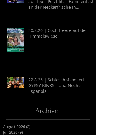
auf Tour: Potzblitz - Familienfest
an der Neckarfrische in
Neckargemünd
20.8.26 | Cool Breeze auf der
Himmelswiese
22.8.26 | Schlosshofkonzert:
GYPSY KINKS - Una Noche
Española
Archive
August 2026
(2)
2 Beiträge
Juli 2026
(9)
9 Beiträge