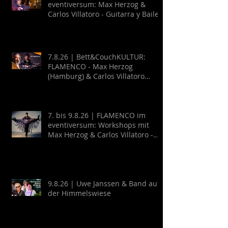
eventiversum: Max Herzog &
Carlos Villatoro - Guitarra y Baile
7.8.26 | Bett&CouchKULTUR:
FLAMENCO - Max Herzog
(Hamburg) & Carlos Villatoro
(Mexico)
7. bis 9.8.26 | FLAMENCO im
eventiversum: Workshops mit
Max Herzog & Carlos Villatoro -
Guitarra y Baile
9.8.26 | Uwe Janssen & Band auf
der Himmelswiese