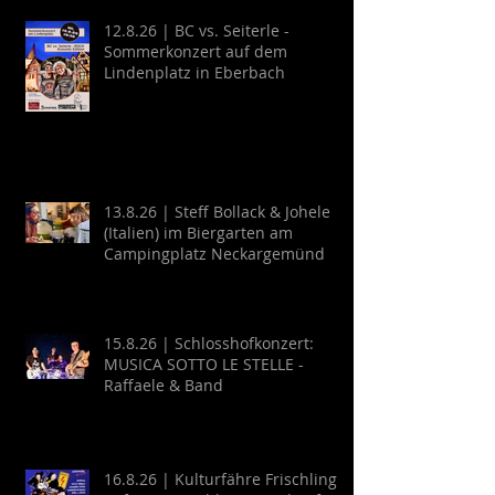
12.8.26 | BC vs. Seiterle -
Sommerkonzert auf dem
Lindenplatz in Eberbach
13.8.26 | Steff Bollack & Johele
(Italien) im Biergarten am
Campingplatz Neckargemünd
15.8.26 | Schlosshofkonzert:
MUSICA SOTTO LE STELLE -
Raffaele & Band
16.8.26 | Kulturfähre Frischling