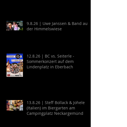
Guitarra y Baile
9.8.26 | Uwe Janssen & Band auf
der Himmelswiese
12.8.26 | BC vs. Seiterle -
Sommerkonzert auf dem
Lindenplatz in Eberbach
13.8.26 | Steff Bollack & Johele
(Italien) im Biergarten am
Campingplatz Neckargemünd