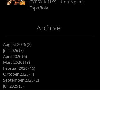
GYPSY KINKS - Una Noche
Española
Archive
August 2026
(2)
2 Beiträge
Juli 2026
(9)
9 Beiträge
April 2026
(6)
6 Beiträge
März 2026
(13)
13 Beiträge
Februar 2026
(16)
16 Beiträge
Oktober 2025
(1)
1 Beitrag
September 2025
(2)
2 Beiträge
Juli 2025
(3)
3 Beiträge
Juni 2025
(27)
27 Beiträge
Mai 2025
(16)
16 Beiträge
April 2025
(6)
6 Beiträge
März 2025
(9)
9 Beiträge
Februar 2025
(4)
4 Beiträge
Januar 2025
(4)
4 Beiträge
Dezember 2024
(7)
7 Beiträge
November 2024
(10)
10 Beiträge
Oktober 2024
(2)
2 Beiträge