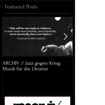
Featured Posts
ARCHIV // Jazz gegen Krieg:
Archiv: Bett&
Musik für die Ukraine
Helena Paul & 