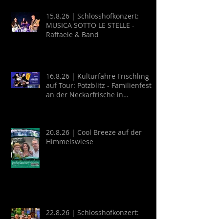
15.8.26 | Schlosshofkonzert:
MUSICA SOTTO LE STELLE -
Raffaele & Band
16.8.26 | Kulturfähre Frischling
auf Tour: Potzblitz - Familienfest
an der Neckarfrische in
Neckargemünd
20.8.26 | Cool Breeze auf der
Himmelswiese
22.8.26 | Schlosshofkonzert: