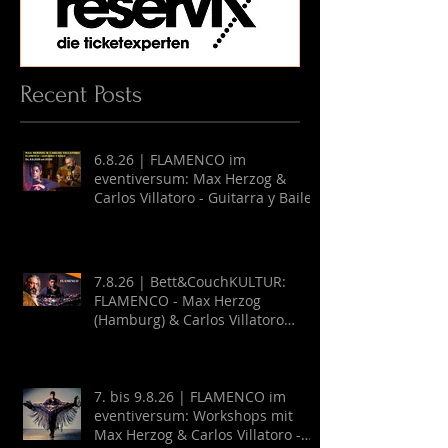
Recent Posts
6.8.26 | FLAMENCO im
eventiversum: Max Herzog &
Carlos Villatoro - Guitarra y Baile
7.8.26 | Bett&CouchKULTUR:
FLAMENCO - Max Herzog
(Hamburg) & Carlos Villatoro
(Mexico)
7. bis 9.8.26 | FLAMENCO im
eventiversum: Workshops mit
Max Herzog & Carlos Villatoro -